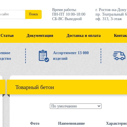
Время работы:
г. Ростов-на-Дону
ПН-ПТ 10:00-18:00
пр. Театральный 6
Поиск
СБ-ВС Выходной
оф. 313, 3-этаж
Статьи
Документация
Доставка и оплата
Конта
енное
Ассортимент 13 000
одство
изделий
Товарный бетон
Фото
Наименование
Характери