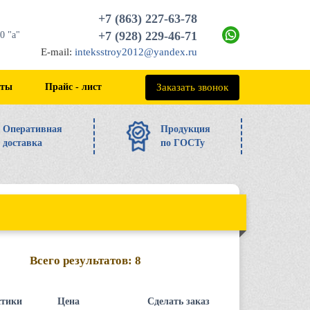
+7 (863) 227-63-78
+7 (928) 229-46-71
0 "а"
E-mail:
inteksstroy2012@yandex.ru
+7 (863) 227-63-78
Заказать звонок
кты
Прайс - лист
Оперативная
Продукция
доставка
по ГОСТу
Всего результатов:
8
стики
Цена
Сделать заказ