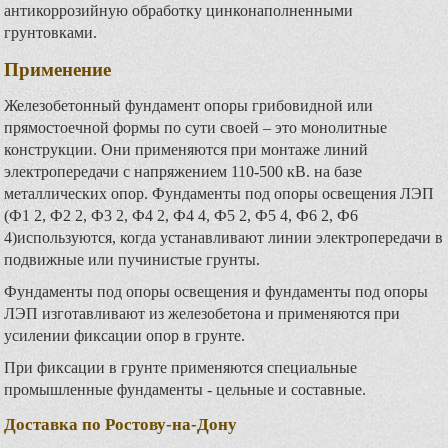
антикоррозийную обработку цинконаполненными
грунтовками.
Применение
Железобетонный фундамент опоры грибовидной или
прямостоечной формы по сути своей – это монолитные
конструкции. Они применяются при монтаже линий
электропередачи с напряжением 110-500 кВ. на базе
металлических опор. Фундаменты под опоры освещения ЛЭП
(Ф1 2, Ф2 2, Ф3 2, Ф4 2, Ф4 4, Ф5 2, Ф5 4, Ф6 2, Ф6
4)используются, когда устанавливают линии электропередачи в
подвижные или пучинистые грунты.
Фундаменты под опоры освещения и фундаменты под опоры
ЛЭП изготавливают из железобетона и применяются при
усилении фиксации опор в грунте.
При фиксации в грунте применяются специальные
промышленные фундаменты - цельные и составные.
Доставка по Ростову-на-Дону