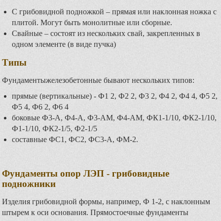
С грибовидной подножкой – прямая или наклонная ножка с
плитой. Могут быть монолитные или сборные.
Свайные – состоят из нескольких свай, закрепленных в
одном элементе (в виде пучка)
Типы
Фундаментыжелезобетонные бывают нескольких типов:
прямые (вертикальные) - Ф1 2, Ф2 2, Ф3 2, Ф4 2, Ф4 4, Ф5 2,
Ф5 4, Ф6 2, Ф6 4
боковые Ф3-А, Ф4-А, Ф3-АМ, Ф4-АМ, ФК1-1/10, ФК2-1/10,
Ф1-1/10, ФК2-1/5, Ф2-1/5
составные ФС1, ФС2, ФС3-А, ФМ-2.
Фундаменты опор ЛЭП - грибовидные
подножники
Изделия грибовидной формы, например, Ф 1-2, с наклонным
штырем к оси основания. Прямостоечные фундаменты