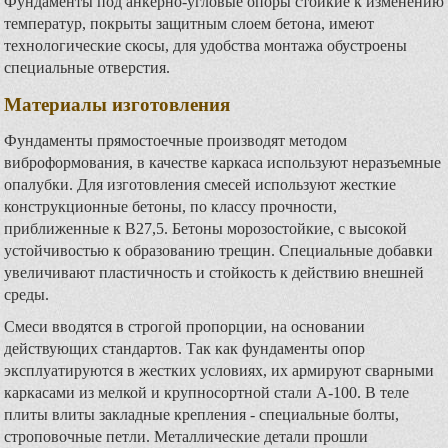
Фундаменты под анкерно-угловые опоры стойкие к изменению
температур, покрыты защитным слоем бетона, имеют
технологические скосы, для удобства монтажа обустроены
специальные отверстия.
Материалы изготовления
Фундаменты прямостоечные производят методом
виброформования, в качестве каркаса используют неразъемные
опалубки. Для изготовления смесей используют жесткие
конструкционные бетоны, по классу прочности,
приближенные к В27,5. Бетоны морозостойкие, с высокой
устойчивостью к образованию трещин. Специальные добавки
увеличивают пластичность и стойкость к действию внешней
среды.
Смеси вводятся в строгой пропорции, на основании
действующих стандартов. Так как фундаменты опор
эксплуатируются в жестких условиях, их армируют сварными
каркасами из мелкой и крупносортной стали А-100. В теле
плиты влиты закладные крепления - специальные болты,
строповочные петли. Металлические детали прошли