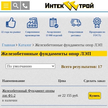
22 года на рынке
Современное
Ассортимент
Оперативная
Продукция по
производство
13 000 изделий
доставка
ГОСТу
Главная
Каталог
Железобетонные фундаменты опор ЛЭП
Железобетонные фундаменты опор ЛЭП
Всего результатов:
17
Наименование
Цена
Сделать заказ
Железобетонный Фундамент опоры
лэп Ф1-2
от 22 155 руб.
Купить
в наличии