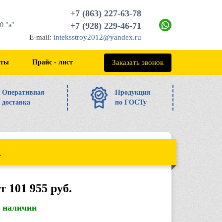
+7 (863) 227-63-78
+7 (928) 229-46-71
0 "а"
E-mail:
inteksstroy2012@yandex.ru
+7 (863) 227-63-78
Заказать звонок
кты
Прайс - лист
Оперативная
Продукция
доставка
по ГОСТу
А
т 101 955 руб.
в наличии