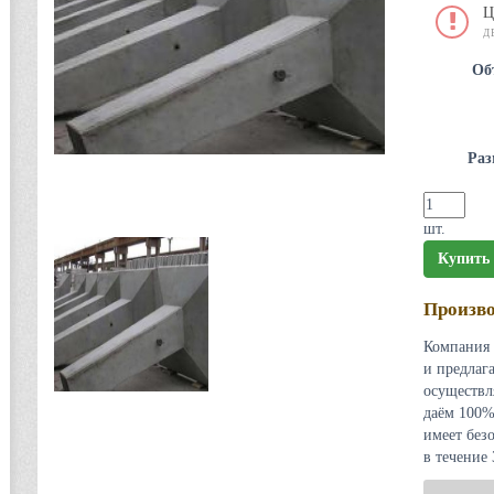
Ц
Д
Об
Раз
шт.
Купить
Произво
Компания 
и предлаг
осуществл
даём 100%
имеет без
в течение