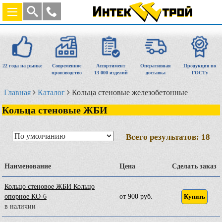
22 года на рынке
Современное
Ассортимент
Оперативная
Продукция по
производство
13 000 изделий
доставка
ГОСТу
Главная
Каталог
Кольца стеновые железобетонные
Кольца стеновые ЖБИ
Всего результатов:
18
Наименование
Цена
Сделать заказ
Кольцо стеновое ЖБИ Кольцо
опорное КО-6
от 900 руб.
Купить
в наличии