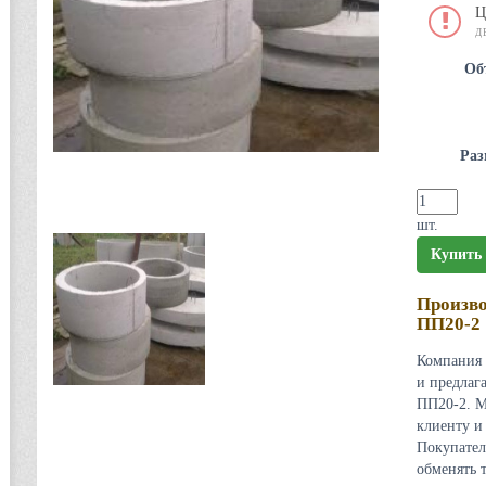
Ц
Д
Об
Раз
шт.
Купить
Произво
ПП20-2
Компания 
и предлаг
ПП20-2. М
клиенту и
Покупател
обменять 