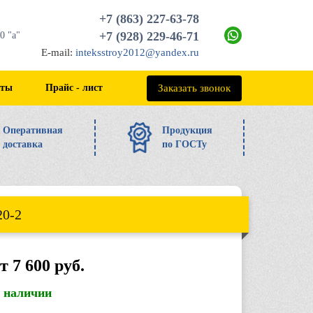
+7 (863) 227-63-78
+7 (928) 229-46-71
0 "а"
E-mail:
inteksstroy2012@yandex.ru
+7 (863) 227-63-78
Заказать звонок
кты
Прайс - лист
Оперативная
Продукция
доставка
по ГОСТу
20-2
т 7 600 руб.
в наличии