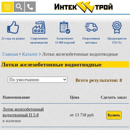
22 года на рынке
Современное
Ассортимент
Оперативная
Продукция по
производство
13 000 изделий
доставка
ГОСТу
Главная
Каталог
Лотки железобетонные водоотводные
Лотки железобетонные водоотводные
Всего результатов:
8
Наименование
Цена
Сделать заказ
Лоток железобетонный
водоотворный П 5-8
от 13 718 руб.
Купить
в наличии