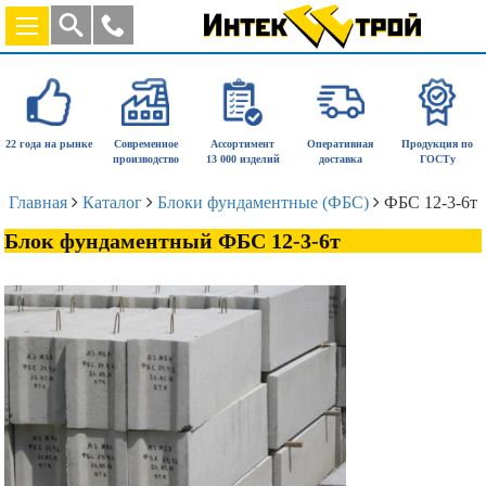
22 года на рынке
Современное
Ассортимент
Оперативная
Продукция по
производство
13 000 изделий
доставка
ГОСТу
Главная
Каталог
Блоки фундаментные (ФБС)
ФБС 12-3-6т
Блок фундаментный ФБС 12-3-6т