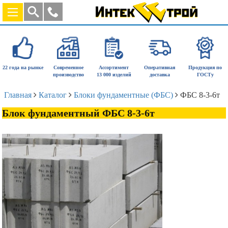
22 года на рынке
Современное
Ассортимент
Оперативная
Продукция по
производство
13 000 изделий
доставка
ГОСТу
Главная
Каталог
Блоки фундаментные (ФБС)
ФБС 8-3-6т
Блок фундаментный ФБС 8-3-6т