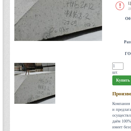
Ц
Д
Об
Раз
ГО
шт.
Купить
Произво
Компания 
и предлаг
осуществл
даём 100%
имеет без