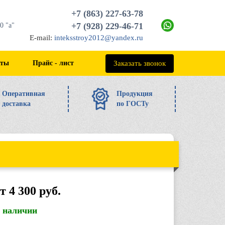
+7 (863) 227-63-78
+7 (928) 229-46-71
0 "а"
E-mail:
inteksstroy2012@yandex.ru
+7 (863) 227-63-78
Заказать звонок
кты
Прайс - лист
Оперативная
Продукция
доставка
по ГОСТу
т 4 300 руб.
в наличии