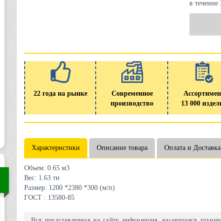
в течение
22 года на рынке
Современное
Ассортимен
производство
13 000 издел
Характеристики
Описание товара
Оплата и Доставка
Объем:
0.65 м3
Вес:
1.63 тн
Размер:
1200 *2380 *300 (м/п)
ГОСТ :
13580-85
Вся представленная на сайте информация, касающаяся техниче