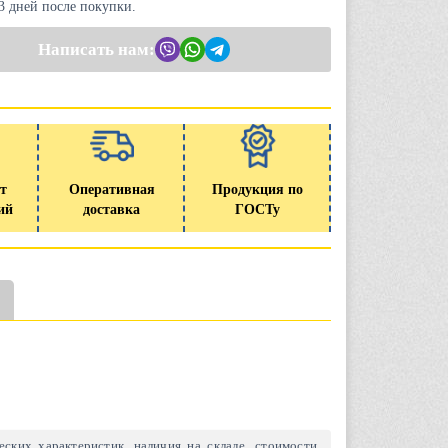
 3 дней после покупки.
Написать нам:
т
Оперативная
Продукция по
ий
доставка
ГОСТу
ских характеристик, наличия на складе, стоимости