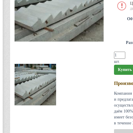
Ц
Д
Об
Раз
шт.
Купить
Произво
Компания 
и предлаг
осуществл
даём 100%
имеет без
в течение