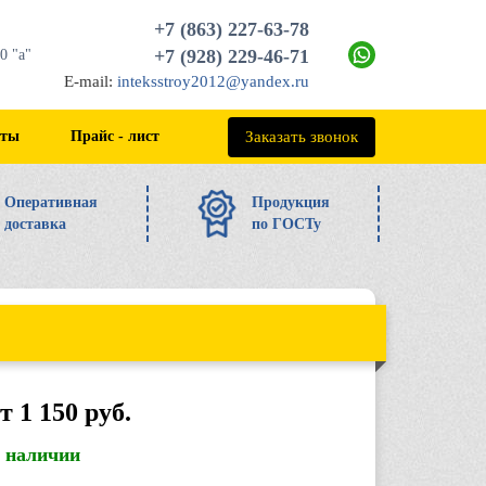
+7 (863) 227-63-78
+7 (928) 229-46-71
0 "а"
E-mail:
inteksstroy2012@yandex.ru
+7 (863) 227-63-78
Заказать звонок
кты
Прайс - лист
Оперативная
Продукция
доставка
по ГОСТу
т 1 150 руб.
в наличии