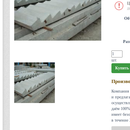
Ц
Д
Об
Раз
шт.
Купить
Произво
Компания 
и предлаг
осуществл
даём 100%
имеет без
в течение