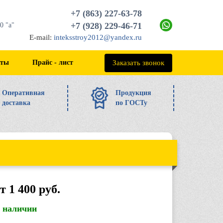
+7 (863) 227-63-78
+7 (928) 229-46-71
0 "а"
E-mail:
inteksstroy2012@yandex.ru
+7 (863) 227-63-78
Заказать звонок
кты
Прайс - лист
Оперативная
Продукция
доставка
по ГОСТу
т 1 400 руб.
в наличии