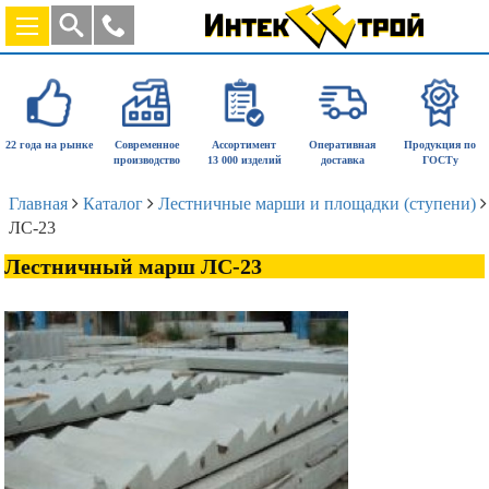
22 года на рынке
Современное
Ассортимент
Оперативная
Продукция по
производство
13 000 изделий
доставка
ГОСТу
Главная
Каталог
Лестничные марши и площадки (ступени)
ЛС-23
Лестничный марш ЛС-23