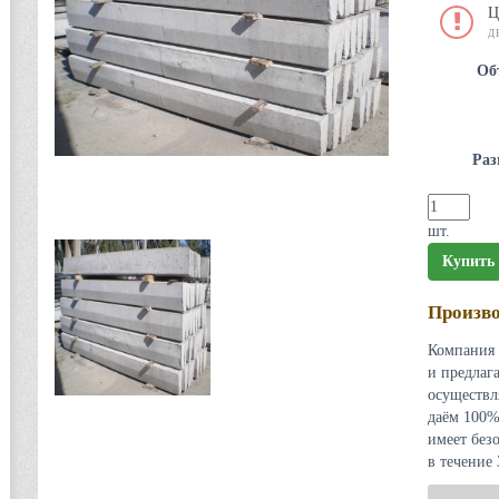
Ц
Д
Об
Раз
шт.
Купить
Произво
Компания 
и предлаг
осуществл
даём 100%
имеет без
в течение