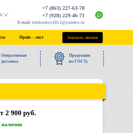
+7 (863) 227-63-78
+7 (928) 229-46-71
0 "а"
E-mail:
inteksstroy2012@yandex.ru
+7 (863) 227-63-78
Заказать звонок
кты
Прайс - лист
Оперативная
Продукция
доставка
по ГОСТу
т 2 900 руб.
в наличии