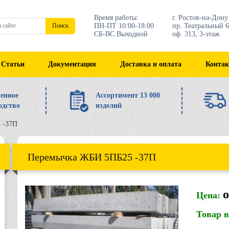
Время работы:
г. Ростов-на-Дону
ПН-ПТ 10:00-18:00
пр. Театральный 6
Поиск
СБ-ВС Выходной
оф. 313, 3-этаж
Статьи
Документация
Доставка и оплата
Конта
енное
Ассортимент 13 000
одство
изделий
 -37П
Перемычка ЖБИ 5ПБ25 -37П
о
Цена:
Товар 