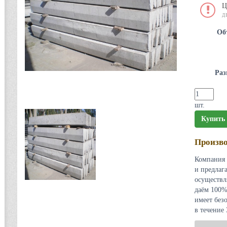
Ц
Д
Об
Раз
шт.
Купить
Произво
Компания 
и предлаг
осуществл
даём 100%
имеет без
в течение