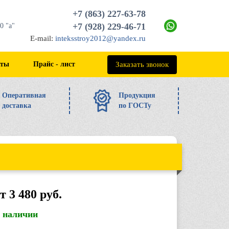
+7 (863) 227-63-78
+7 (928) 229-46-71
0 "а"
E-mail:
inteksstroy2012@yandex.ru
+7 (863) 227-63-78
Заказать звонок
кты
Прайс - лист
Оперативная
Продукция
доставка
по ГОСТу
т 3 480 руб.
в наличии