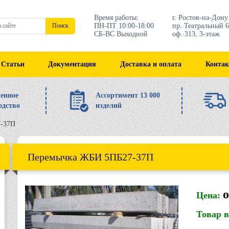
Время работы:
г. Ростов-на-Дону
ПН-ПТ 10:00-18:00
пр. Театральный 6
Поиск
СБ-ВС Выходной
оф. 313, 3-этаж
Статьи
Документация
Доставка и оплата
Конта
енное
Ассортимент 13 000
одство
изделий
-37П
Перемычка ЖБИ 5ПБ27-37П
о
Цена:
Товар 