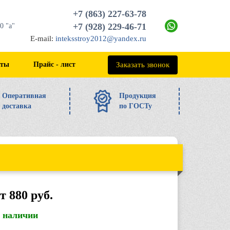
+7 (863) 227-63-78
+7 (928) 229-46-71
0 "а"
E-mail:
inteksstroy2012@yandex.ru
+7 (863) 227-63-78
Заказать звонок
кты
Прайс - лист
Оперативная
Продукция
доставка
по ГОСТу
т 880 руб.
в наличии