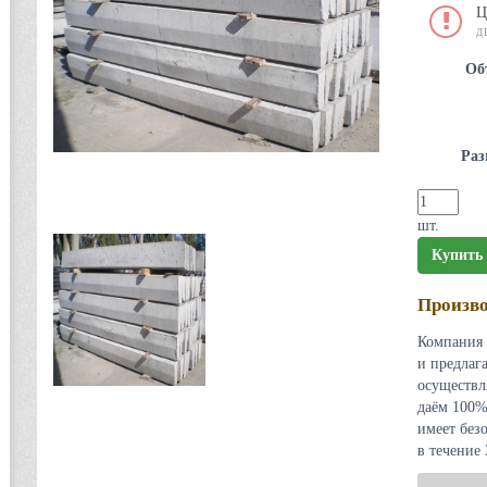
Ц
Д
Об
Раз
шт.
Купить
Произво
Компания 
и предлаг
осуществл
даём 100%
имеет без
в течение