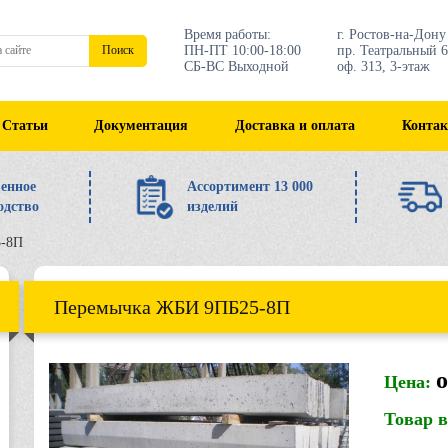
Время работы:
г. Ростов-на-Дону
ПН-ПТ 10:00-18:00
пр. Театральный 6
Поиск
СБ-ВС Выходной
оф. 313, 3-этаж
Статьи
Документация
Доставка и оплата
Конта
енное
Ассортимент 13 000
одство
изделий
5-8П
Перемычка ЖБИ 9ПБ25-8П
о
Цена:
Товар 