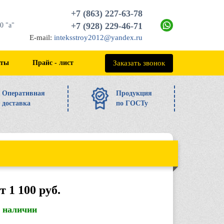
+7 (863) 227-63-78
+7 (928) 229-46-71
0 "а"
E-mail:
inteksstroy2012@yandex.ru
+7 (863) 227-63-78
Заказать звонок
кты
Прайс - лист
Оперативная
Продукция
доставка
по ГОСТу
т 1 100 руб.
в наличии