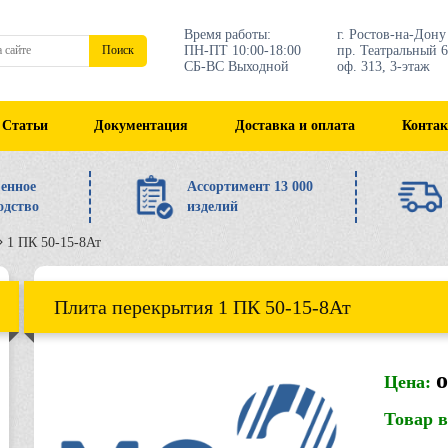
Время работы:
г. Ростов-на-Дону
ПН-ПТ 10:00-18:00
пр. Театральный 6
Поиск
СБ-ВС Выходной
оф. 313, 3-этаж
Статьи
Документация
Доставка и оплата
Конта
енное
Ассортимент 13 000
одство
изделий
1 ПК 50-15-8Ат
Плита перекрытия 1 ПК 50-15-8Ат
о
Цена:
Товар 