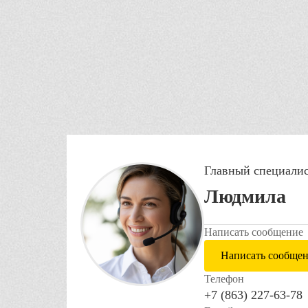
1 ПК 87-12-8А
1ПК 90-15-8АтV
1 ПК 77-15-8А
27800 руб.
35000 руб.
29600 ру
ена:
Цена:
Цена:
бавить в корзину
Добавить в корзину
Добавить в корз
Главный специали
Людмила
Написать сообщение
Написать сообще
Телефон
+7 (863) 227-63-78