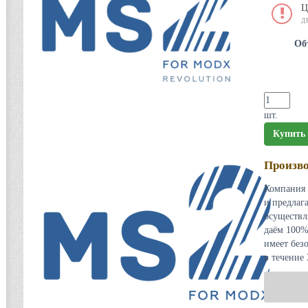
Ц
Д
Об
шт.
Купить
Произво
Компания 
и предлаг
осуществл
даём 100%
имеет без
в течение