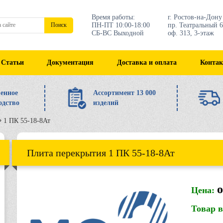
Время работы:
г. Ростов-на-Дону
ПН-ПТ 10:00-18:00
пр. Театральный 6
Поиск
СБ-ВС Выходной
оф. 313, 3-этаж
Статьи
Документация
Доставка и оплата
Конта
енное
Ассортимент 13 000
одство
изделий
1 ПК 55-18-8Ат
Плита перекрытия 1 ПК 55-18-8Ат
о
Цена:
Товар 