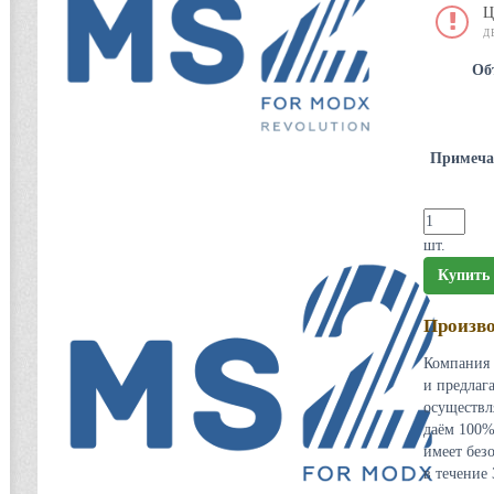
Ц
Д
Об
Примеча
шт.
Купить
Произво
Компания 
и предлаг
осуществл
даём 100%
имеет без
в течение