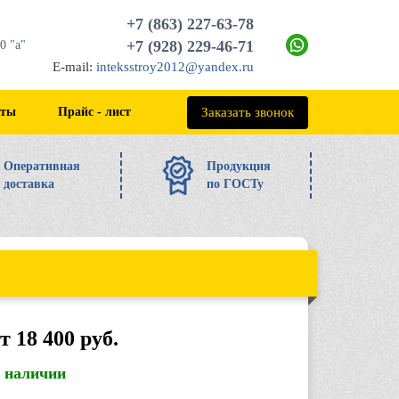
+7 (863) 227-63-78
+7 (928) 229-46-71
0 "а"
E-mail:
inteksstroy2012@yandex.ru
+7 (863) 227-63-78
Заказать звонок
кты
Прайс - лист
Оперативная
Продукция
доставка
по ГОСТу
т 18 400 руб.
в наличии