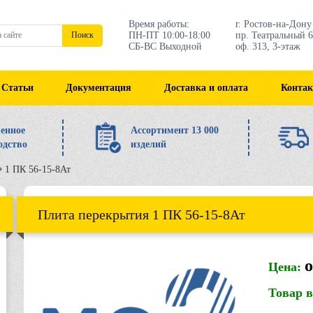
Время работы:
г. Ростов-на-Дону
ПН-ПТ 10:00-18:00
пр. Театральный 6
Поиск
СБ-ВС Выходной
оф. 313, 3-этаж
Статьи
Документация
Доставка и оплата
Конта
енное
Ассортимент 13 000
одство
изделий
1 ПК 56-15-8Ат
Плита перекрытия 1 ПК 56-15-8Ат
о
Цена:
Товар 