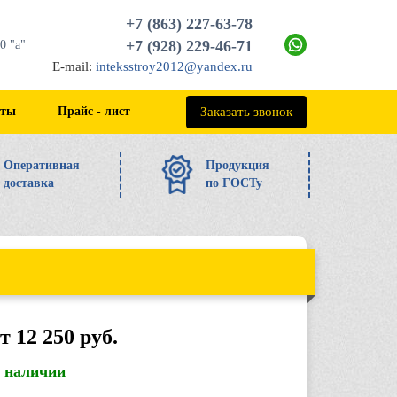
+7 (863) 227-63-78
+7 (928) 229-46-71
0 "а"
E-mail:
inteksstroy2012@yandex.ru
+7 (863) 227-63-78
Заказать звонок
кты
Прайс - лист
Оперативная
Продукция
доставка
по ГОСТу
т 12 250 руб.
в наличии