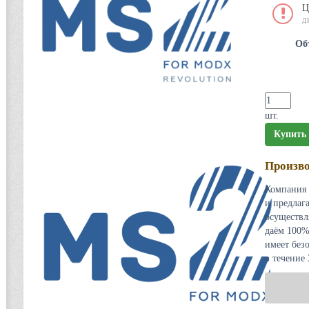
Ц
Д
Об
шт.
Купить
Произво
Компания 
и предлаг
осуществл
даём 100%
имеет без
в течение