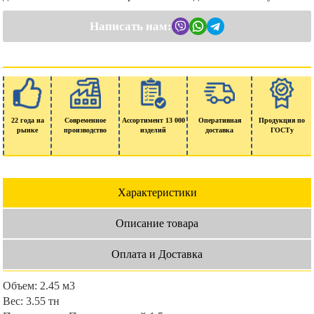
Написать нам:
22 года на
Современное
Ассортимент 13 000
Оперативная
Продукция по
рынке
производство
изделий
доставка
ГОСТу
Характеристики
Описание товара
Оплата и Доставка
Объем:
2.45 м3
Вес:
3.55 тн