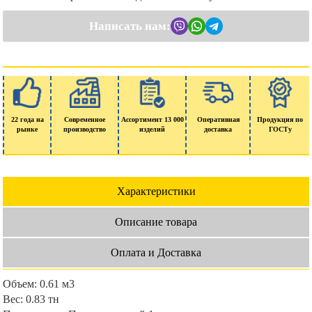
Написать нам:
22 года на
Современное
Ассортимент 13 000
Оперативная
Продукция по
рынке
производство
изделий
доставка
ГОСТу
Характеристики
Описание товара
Оплата и Доставка
Объем:
0.61 м3
Вес:
0.83 тн