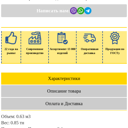
Написать нам:
22 года на
Современное
Ассортимент 13 000
Оперативная
Продукция по
рынке
производство
изделий
доставка
ГОСТу
Характеристики
Описание товара
Оплата и Доставка
Объем:
0.63 м3
Вес:
0.85 тн