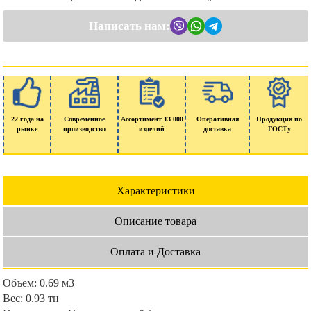
Написать нам:
22 года на
Современное
Ассортимент 13 000
Оперативная
Продукция по
рынке
производство
изделий
доставка
ГОСТу
Характеристики
Описание товара
Оплата и Доставка
Объем:
0.69 м3
Вес:
0.93 тн