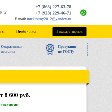
+7 (863) 227-63-78
+7 (928) 229-46-71
0 "а"
E-mail:
inteksstroy2012@yandex.ru
+7 (863) 227-63-78
Заказать звонок
кты
Прайс - лист
Оперативная
Продукция
доставка
по ГОСТу
т 8 600 руб.
в наличии