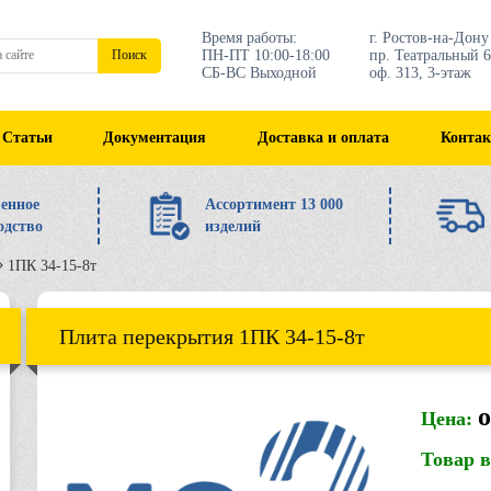
Время работы:
г. Ростов-на-Дону
ПН-ПТ 10:00-18:00
пр. Театральный 6
Поиск
СБ-ВС Выходной
оф. 313, 3-этаж
Статьи
Документация
Доставка и оплата
Конта
енное
Ассортимент 13 000
одство
изделий
1ПК 34-15-8т
Плита перекрытия 1ПК 34-15-8т
о
Цена:
Товар 