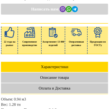
Написать нам:
22 года на
Современное
Ассортимент 13 000
Оперативная
Продукция по
рынке
производство
изделий
доставка
ГОСТу
Характеристики
Описание товара
Оплата и Доставка
Объем:
0.94 м3
Вес:
1.28 тн