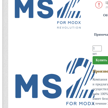
Ц
Д
Об
Примеча
шт.
Купить
Произво
Компания 
и предлаг
осуществл
даём 100%
имеет без
в течение