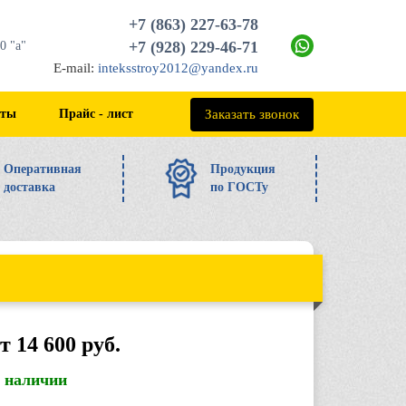
+7 (863) 227-63-78
+7 (928) 229-46-71
0 "а"
E-mail:
inteksstroy2012@yandex.ru
+7 (863) 227-63-78
Заказать звонок
кты
Прайс - лист
Оперативная
Продукция
доставка
по ГОСТу
т 14 600 руб.
в наличии