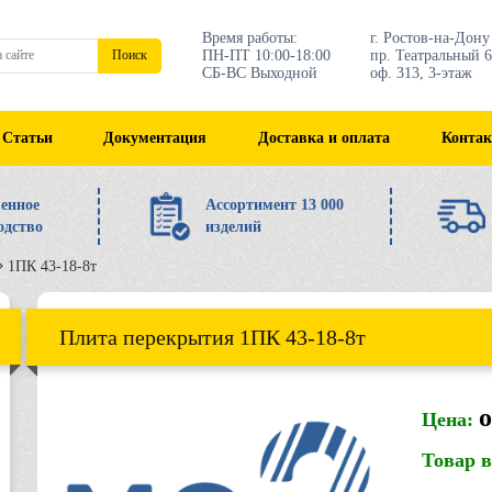
Время работы:
г. Ростов-на-Дону
ПН-ПТ 10:00-18:00
пр. Театральный 6
Поиск
СБ-ВС Выходной
оф. 313, 3-этаж
Статьи
Документация
Доставка и оплата
Конта
енное
Ассортимент 13 000
одство
изделий
1ПК 43-18-8т
Плита перекрытия 1ПК 43-18-8т
о
Цена:
Товар 