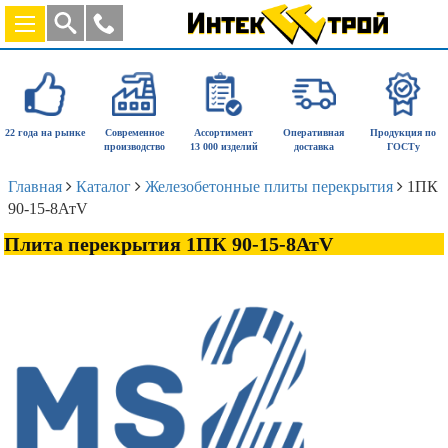
22 года на рынке
Современное
Ассортимент
Оперативная
Продукция по
производство
13 000 изделий
доставка
ГОСТу
Главная
Каталог
Железобетонные плиты перекрытия
1ПК
90-15-8АтV
Плита перекрытия 1ПК 90-15-8АтV