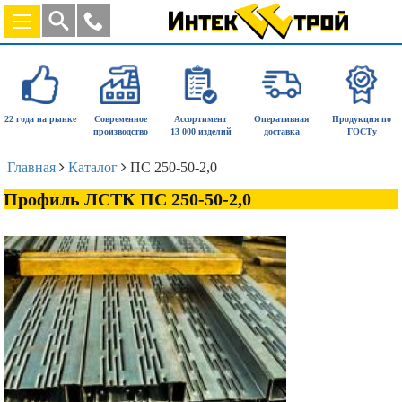
22 года на рынке
Современное
Ассортимент
Оперативная
Продукция по
производство
13 000 изделий
доставка
ГОСТу
Главная
Каталог
ПС 250-50-2,0
Профиль ЛСТК ПС 250-50-2,0