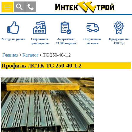
22 года на рынке
Современное
Ассортимент
Оперативная
Продукция по
производство
13 000 изделий
доставка
ГОСТу
Главная
Каталог
ТС 250-40-1,2
Профиль ЛСТК ТС 250-40-1,2