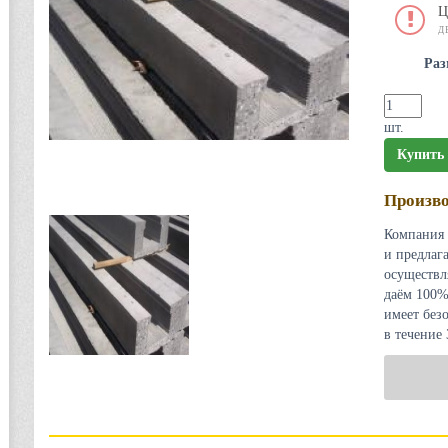
Ц
Д
Раз
шт.
Купить
Произво
Компания 
и предлаг
осуществл
даём 100%
имеет без
в течение