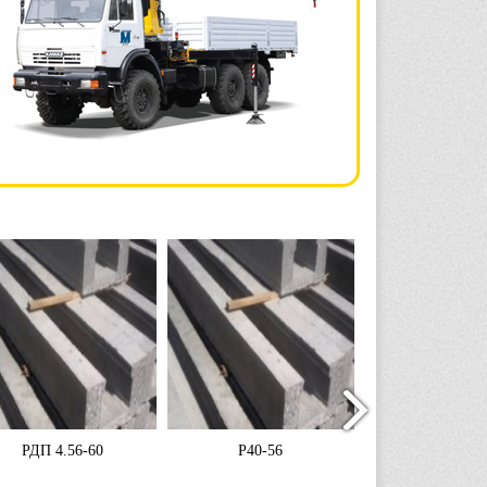
РДП 4.56-60
Р40-56
РОП 4.56.