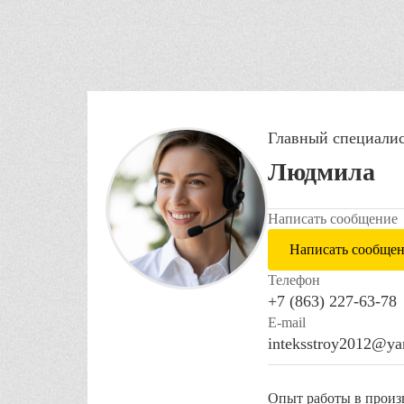
0 руб.
0 руб.
0 руб.
Цена:
Цена:
Цена:
бавить в корзину
Добавить в корзину
Добавить в корз
Главный специали
Людмила
Написать сообщение
Написать сообще
Телефон
+7 (863) 227-63-78
E-mail
inteksstroy2012@ya
Опыт работы в произв