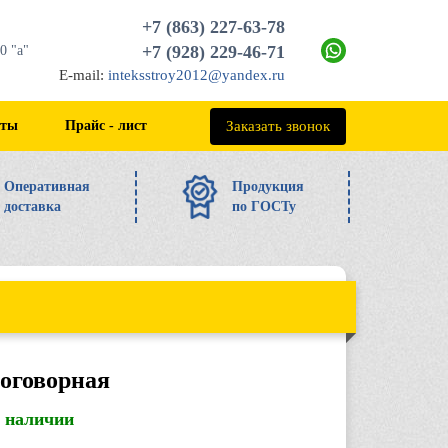
+7 (863) 227-63-78
+7 (928) 229-46-71
0 "а"
E-mail:
inteksstroy2012@yandex.ru
+7 (863) 227-63-78
Заказать звонок
кты
Прайс - лист
Оперативная
Продукция
доставка
по ГОСТу
договорная
в наличии