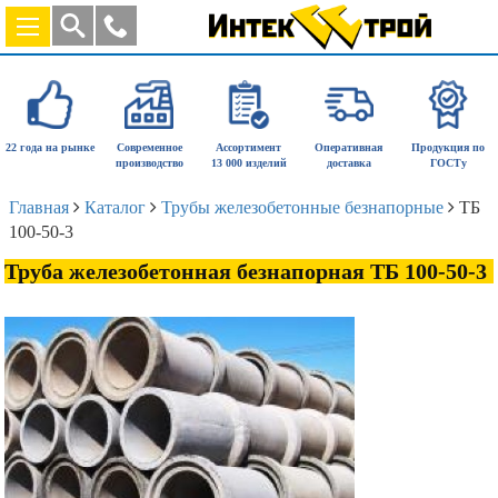
22 года на рынке
Современное
Ассортимент
Оперативная
Продукция по
производство
13 000 изделий
доставка
ГОСТу
Главная
Каталог
Трубы железобетонные безнапорные
ТБ
100-50-3
Труба железобетонная безнапорная ТБ 100-50-3