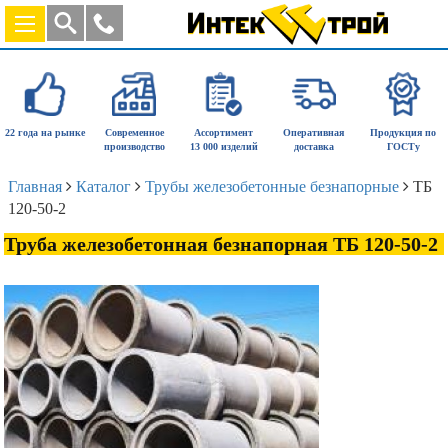
22 года на рынке
Современное
Ассортимент
Оперативная
Продукция по
производство
13 000 изделий
доставка
ГОСТу
Главная
Каталог
Трубы железобетонные безнапорные
ТБ
120-50-2
Труба железобетонная безнапорная ТБ 120-50-2