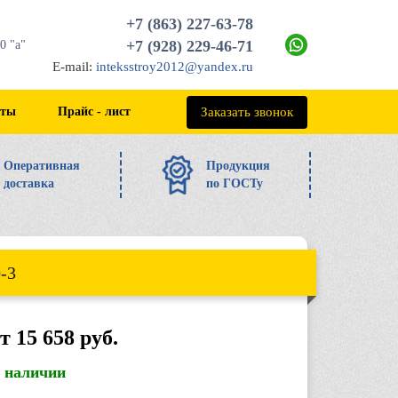
+7 (863) 227-63-78
+7 (928) 229-46-71
0 "а"
E-mail:
inteksstroy2012@yandex.ru
+7 (863) 227-63-78
Заказать звонок
кты
Прайс - лист
Оперативная
Продукция
доставка
по ГОСТу
-3
т 15 658 руб.
в наличии