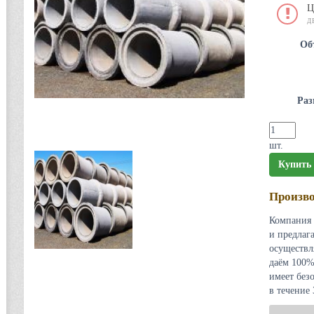
Ц
Д
Об
Раз
шт.
Купить
Произво
Компания 
и предлаг
осуществл
даём 100%
имеет без
в течение