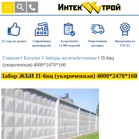
22 года на рынке
Современное
Ассортимент
Оперативная
Продукция по
производство
13 000 изделий
доставка
ГОСТу
Главная
Каталог
Заборы железобетонные
П-6вц
(укороченная) 4000*2470*160
Забор ЖБИ П-6вц (укороченная) 4000*2470*160