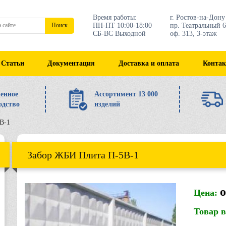
Время работы:
г. Ростов-на-Дону
ПН-ПТ 10:00-18:00
пр. Театральный 6
Поиск
СБ-ВС Выходной
оф. 313, 3-этаж
Статьи
Документация
Доставка и оплата
Конта
енное
Ассортимент 13 000
одство
изделий
В-1
Забор ЖБИ Плита П-5В-1
о
Цена:
Товар 