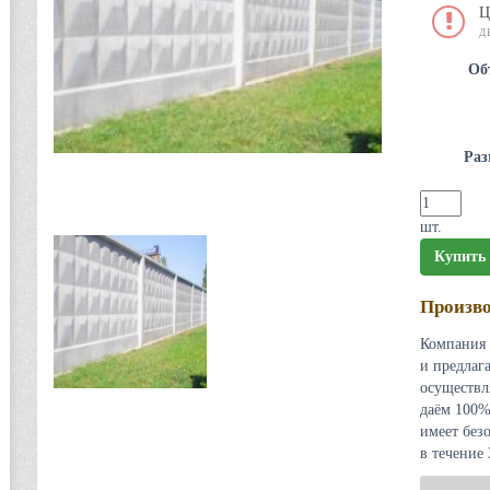
Ц
Д
Об
Раз
шт.
Купить
Произво
Компания 
и предлаг
осуществл
даём 100%
имеет без
в течение