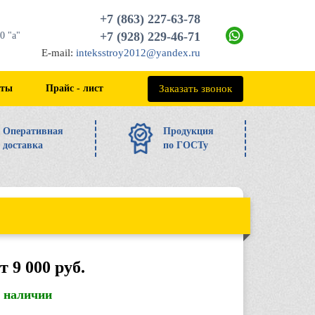
+7 (863) 227-63-78
+7 (928) 229-46-71
0 "а"
E-mail:
inteksstroy2012@yandex.ru
+7 (863) 227-63-78
Заказать звонок
кты
Прайс - лист
Оперативная
Продукция
доставка
по ГОСТу
т 9 000 руб.
в наличии