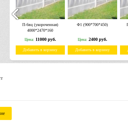
0)
П-6вц (укороченная)
Ф1 (900*700*450)
4000*2470*160
б.
11000 руб.
2400 руб.
Цена:
Цена:
ину
Добавить в корзину
Добавить в корзину
ст
ние