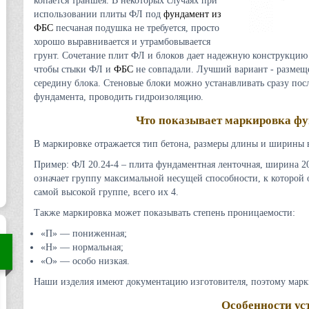
копается траншея. В некоторых случаях при
использовании плиты ФЛ под
фундамент из
ФБС
песчаная подушка не требуется, просто
хорошо выравнивается и утрамбовывается
грунт. Сочетание плит ФЛ и блоков дает надежную конструкцию 
чтобы стыки ФЛ и
ФБС
не совпадали. Лучший вариант - размещ
середину блока. Стеновые блоки можно устанавливать сразу пос
фундамента, проводить гидроизоляцию.
Что показывает маркировка ф
В маркировке отражается тип бетона, размеры длины и ширины 
Пример: ФЛ 20.24-4 – плита фундаментная ленточная, ширина 20 
означает группу максимальной несущей способности, к которой о
самой высокой группе, всего их 4.
Также маркировка может показывать степень проницаемости:
«П» — пониженная;
«Н» — нормальная;
«О» — особо низкая.
Наши изделия имеют документацию изготовителя, поэтому марки
Особенности ус