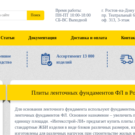
Время работы:
г. Ростов-на-Дону
ПН-ПТ 10:00-18:00
пр. Театральный 6
Поиск
СБ-ВС Выходной
оф. 313, 3-этаж
Статьи
Документация
Доставка и оплата
Конта
енное
Ассортимент 13 000
одство
изделий
Плиты ленточных фундаментов ФЛ в Ро
Для основания ленточного фундамента используют фундаментны
ленточных фундаментов ФЛ. Основное назначение – увеличить п
единицу площади. «Интексстрой-ЛИ» предлагает купить плиты
стандартные ЖБИ изделия в виде блоков различных размеров, 
изготовлены для различных нагрузок при строительстве жилых