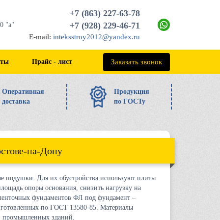
+7 (863) 227-63-78
+7 (928) 229-46-71
0 "а"
E-mail:
inteksstroy2012@yandex.ru
+7 (863) 227-63-78
Заказать звонок
кты
Прайс - лист
Оперативная
Продукция
доставка
по ГОСТу
стове-на-Дону
е подушки. Для их обустройства используют плиты
лощадь опоры основания, снизить нагрузку на
 ленточных фундаментов ФЛ под фундамент –
изготовленных по ГОСТ 13580-85. Материалы
 и промышленных зданий.