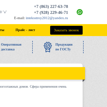
+7 (863) 227-63-78
+7 (928) 229-46-71
0 "а"
E-mail:
inteksstroy2012@yandex.ru
+7 (863) 227-63-78
Заказать звонок
кты
Прайс - лист
Оперативная
Продукция
доставка
по ГОСТу
ногоэтажных домов. Сфера применения очень