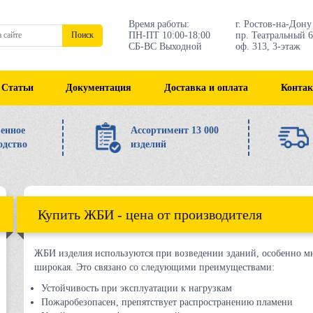
Время работы:
г. Ростов-на-Дону
ПН-ПТ 10:00-18:00
пр. Театральный 6
Поиск
СБ-ВС Выходной
оф. 313, 3-этаж
Статьи
Документация
Доставка и оплата
Конта
енное
Ассортимент 13 000
одство
изделий
Купить ЖБИ - цена от производителя
ЖБИ изделия используются при возведении зданий, особенно м
широкая. Это связано со следующими преимуществами:
Устойчивость при эксплуатации к нагрузкам
Пожаробезопасен, препятствует распространению пламени