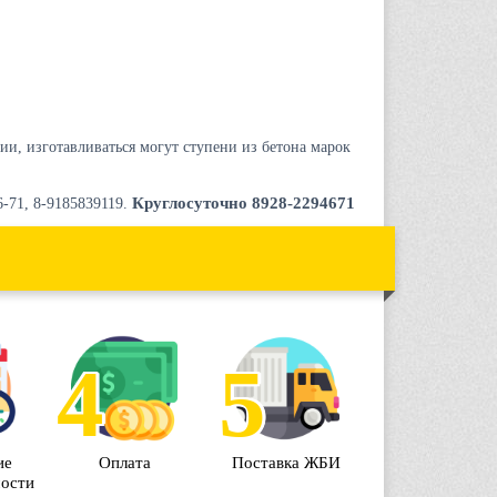
и, изготавливаться могут ступени из бетона марок
Круглосуточно 8928-2294671
-71, 8-9185839119.
ие
Оплата
Поставка ЖБИ
мости