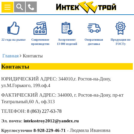
22 года на рынке
Современное
Ассортимент
Оперативная
Продукция по
производство
13 000 изделий
доставка
ГОСТу
Главная
Контакты
Контакты
ЮРИДИЧЕСКИЙ АДРЕС: 344010,г. Ростов-на-Дону,
ул.М.Горького, 199.оф.4
ФАКТИЧЕСКИЙ АДРЕС: 344000, г. Ростов-на-Дону, пр-кт
Театральный,60 А, оф.313
ТЕЛЕФОН:
8 (863) 227-63-78
Эл. почта:
inteksstroy2012@yandex.ru
- Людмила Ивановна
Круглосуточно
8-928-229-46-71